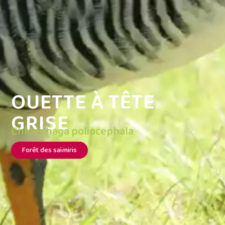
OUETTE À TÊTE
GRISE
Chloephaga poliocephala
Forêt des saïmiris