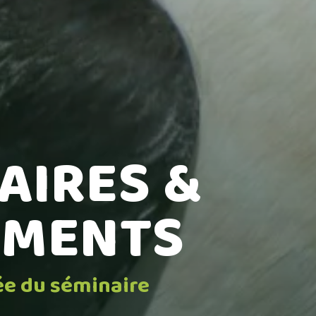
AIRES &
EMENTS
ée du séminaire