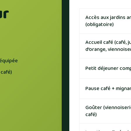
ur
Accès aux jardins a
(obligatoire)
Accueil café (café, j
d’orange, viennoise
 équipée
Petit déjeuner com
 café)
Pause café + migna
Goûter (viennoiserie
café)