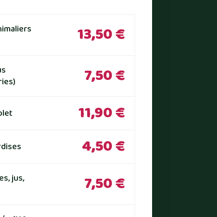
nimaliers
13,50 €
us
7,50 €
ries)
11,90 €
plet
4,50 €
rdises
s, jus,
7,50 €