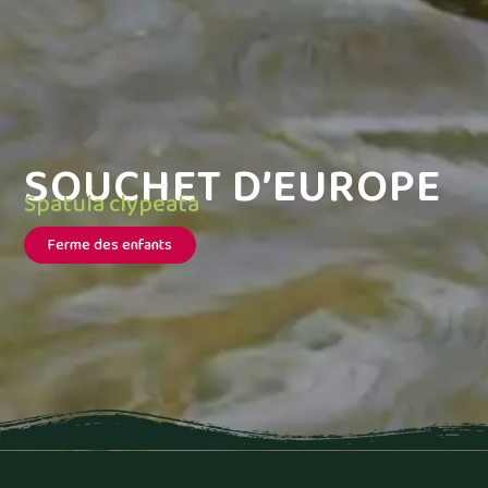
SOUCHET D’EUROPE
Spatula clypeata
Ferme des enfants