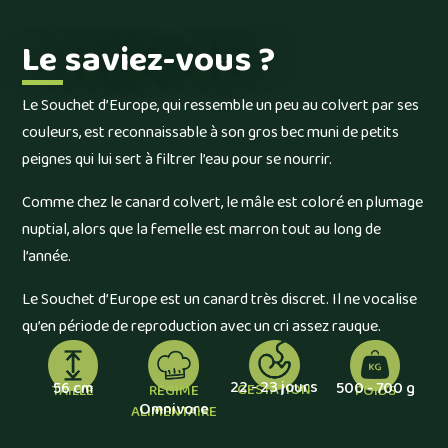
Le saviez-vous ?
Le Souchet d’Europe, qui ressemble un peu au colvert par ses
couleurs, est reconnaissable à son gros bec muni de petits
peignes qui lui sert à filtrer l’eau pour se nourrir.
Comme chez le canard colvert, le mâle est coloré en plumage
nuptial, alors que la femelle est marron tout au long de
l’année.
Le Souchet d’Europe est un canard très discret. Il ne vocalise
qu’en période de reproduction avec un cri assez rauque.
22 - 23 jours
56 cm
500 - 700 g
GESTATION
TAILLE
POIDS
RÉGIME
Omnivore
ALIMENTAIRE