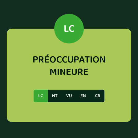
LC
PRÉOCCUPATION
MINEURE
LC
NT
VU
EN
CR